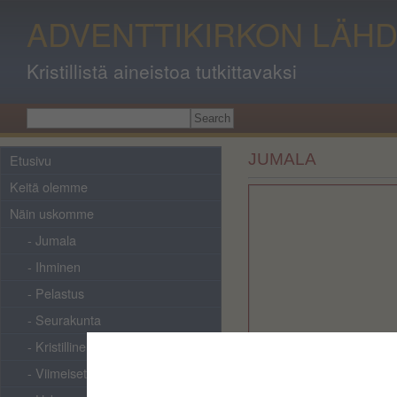
ADVENTTIKIRKON LÄHD
Kristillistä aineistoa tutkittavaksi
JUMALA
Etusivu
Keitä olemme
Näin uskomme
- Jumala
- Ihminen
- Pelastus
- Seurakunta
- Kristillinen elämä
- Viimeiset tapahtumat