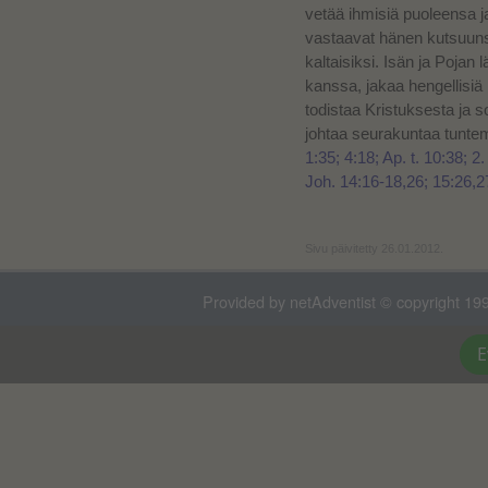
vetää ihmisiä puoleensa ja
vastaavat hänen kutsuuns
kaltaisiksi. Isän ja Poja
kanssa, jakaa hengellisiä 
todistaa Kristuksesta j
johtaa seurakuntaa tunte
1:35; 4:18; Ap. t. 10:38; 2.
Joh. 14:16-18,26; 15:26,27
Sivu päivitetty 26.01.2012.
Provided by netAdventist © copyright 199
E