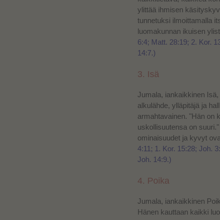
ylittää ihmisen käsityskyv
tunnetuksi ilmoittamalla 
luomakunnan ikuisen ylis
6:4; Matt. 28:19; 2. Kor. 13
14:7.)
3. Isä
Jumala, iankaikkinen Isä
alkulähde, ylläpitäjä ja ha
armahtavainen. "Hän on kä
uskollisuutensa on suuri
ominaisuudet ja kyvyt ov
4:11; 1. Kor. 15:28; Joh. 3
Joh. 14:9.)
4. Poika
Jumala, iankaikkinen Poik
Hänen kauttaan kaikki luo