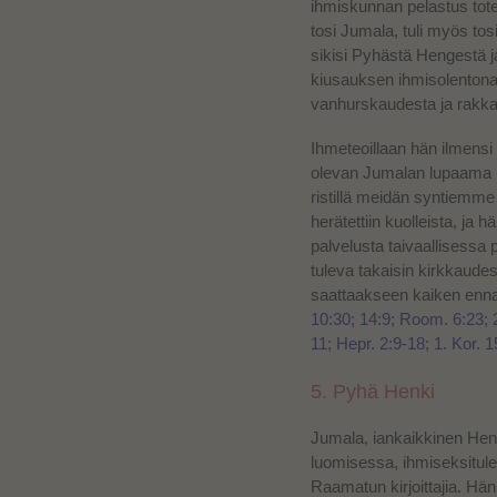
ihmiskunnan pelastus tote
tosi Jumala, tuli myös to
sikisi Pyhästä Hengestä ja
kiusauksen ihmisolentona
vanhurskaudesta ja rakka
Ihmeteoillaan hän ilmensi
olevan Jumalan lupaama M
ristillä meidän syntiemm
herätettiin kuolleista, ja h
palvelusta taivaallises
tuleva takaisin kirkkaude
saattaakseen kaiken enna
10:30; 14:9; Room. 6:23; 2.
11; Hepr. 2:9-18; 1. Kor. 1
5. Pyhä Henki
Jumala, iankaikkinen Hen
luomisessa, ihmiseksitule
Raamatun kirjoittajia. Hä