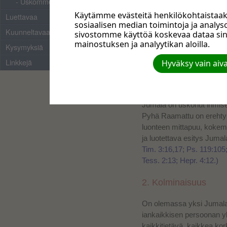
- Uskomme tiivistelmä
Käytämme evästeitä henkilökohtaistaa
Luettavaa
sosiaalisen median toimintoja ja anal
Kuunneltavaa
sivostomme käyttöä koskevaa dataa si
mainostuksen ja analyytikan aloilla.
Kysymyksiä
1. Pyhä Raamattu
Linkkejä
Hyväksy vain aiv
Pyhä Raamattu, Vanha ja U
sana, jonka jumalallisen 
miehet puhuivat ja kirjoi
Jumala on uskonut ihmise
Pyhä Raamattu on erehty
luonteen mittapuu, kokemu
ja luotettava esitys Jumal
Tim. 3:16,17; Ps. 119:105;
Tess. 2:13; Hepr. 4:12.)
2. Kolminaisuus
On olemassa yksi Jumala:
iankaikkisen persoonan y
kaikkitietävä, kaikkea ko