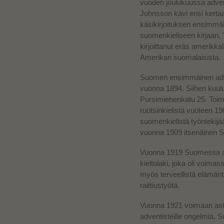
vuoden joulukuussa advent
Johnsson kävi ensi kert
käsikirjoituksen ensimmä
suomenkieliseen kirjaan, 
kirjoittanut eräs amerikk
Amerikan suomalaisista.
Suomen ensimmäinen adven
vuonna 1894. Siihen kuului
Pursimiehenkatu 25
.
Toimi
ruotsinkielistä vuoteen 1907
suomenkielistä työntekij
vuonna 1909 itsenäinen Su
Vuonna 1919 Suomessa ast
kieltolaki, joka oli voim
myös terveellistä elämän
raittiustyötä.
Vuonna 1921 voimaan astun
adventisteille ongelmia. S