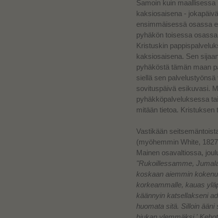
Samoin kuin m
aallisessa
kaksiosaisena -
jokapäiv
ensimmäisessä osassa el
pyhäkön toisessa osassa
Kristuskin pappispalvelu
kaksiosaisena.
Sen sijaan,
pyhäköstä tämän maan pää
siellä sen palvelustyönsä
sovituspäivä esikuvasi. Mi
pyhäkköpalveluksessa taiv
mitään tietoa. Kristuksen t
Vastikään seitsemäntoista
(myöhemmin White, 1827-1
Mainen osavaltiossa, joul
"Rukoillessamme, Jumalan v
koskaan aiemmin kokenut
korkeammalle, kauas ylä
käännyin katsellakseni a
huomata sitä. Silloin ääni 
hiukan ylemmäksi.' Kehotu