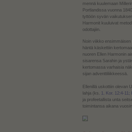
mennä kuulemaan Millerin
Portlandissa vuonna 1840 
tyttöön syvän vaikutukse
Harmonit kuuluivat metodist
odottajiin.
Noin viikko ensimmäisen n
häntä käskettiin kertomaan 
nuoren Ellen Harmonin ai
sisarensa Sarahin ja ystäv
kertomassa varhaisia nä
sijan adventtiliikkeessä.
Ellenillä uskottiin oleva
lahja
(
ks.
1. Kor. 12:4-11; 
ja profeetallista unta se
toimintansa aikana vuosi