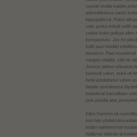
suoran mutta kaidan polun
adventtikansa vaelsi kohde
loppupäässä. Polun alkupä
valo, jonka enkeli selitti
valaisi koko polkua ollen s
kompastuisi. Jos he pitiv
kulki juuri heidän edelläns
turvassa.
Pian muutamat v
sangen etäällä, sillä he 
Jeesus taihtoi rohkaista h
kielsivät valon, mikä oli h
heitä johdattanut siihen a
heidän askeleensa täydell
kadottivat katseiltaan se
pois polulta alas pimeyt
Ellen Harmon oli ruumiillis
kun hän yhdeksänvuotiaan
erään vanhemman koulutov
häälynyt elämän ja kuolem