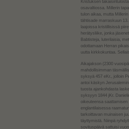
Kristuksen takaisintulost
osavaltiossa.
Millerin ta
tulon aikaa, mutta Millerin
tähtisade marraskuun 13. 
laajoissa kristillisissä pii
herätysliike, jonka jäsenet,
Babtisteja, luterilaisia, me
odottamaan Herran pikai
uutta kirkkokuntaa. Sellais
Aikajakson (2300 vuosipäi
mahdollisimman täsmällise
syksyä 457 eKr., jolloin 
antoi käskyn Jerusalemin
tuosta ajankohdasta lasket
syksyyn 1844 jKr.
Daniel
oikeuteensa saattamisen 
englantilaisessa raamatu
tarkoittavan muinaisen ju
täyttymistä. Niinpä ryhdytt
sovituspäivä sattuisi vuo