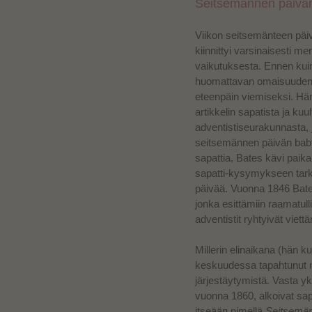
Seitsemännen päivän 
Viikon seitsemänteen päiv
kiin
nittyi varsinaisesti me
vaikutuksesta. Ennen kuin 
huomattavan omaisuuden,
eteenpäin viemiseksi. Hän
artikkelin sapatista ja ku
adventistiseurakunnasta, j
seitsemännen päivän babt
sapattia, Bates kävi paik
sapatti-kysymykseen tarko
päivää. Vuonna 1846 Bates 
jonka esittämiin raamatull
adventistit ryhtyivät viett
Millerin elinaikana (hän k
keskuudessa tapahtunut mi
järjestäytymistä. Vasta yk
vuonna 1860, alkoivat
sap
itseään nimellä
Seitsemän