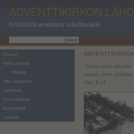
ADVENTTIKIRKON LÄHD
Kristillistä aineistoa tutkittavaksi
ADVENTTIKIRKON
Etusivu
Keitä olemme
"Ja hän sanoi minulle: 
- Historia
aamua; sitten pyhäkkö 
Näin uskomme
Dan. 8:14
Luettavaa
Kuunneltavaa
Kysymyksiä
Linkkejä