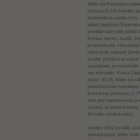
Miller tuli Raamattua tutk
kirjassa
(8:14)
mainittu aj
kirjaimellista vuotta
(Hes. 
jolloin tapahtuisi Raamat
selvittämään mitä asioit
Kristus, taivas, Juuda, J
ja seurakunta. Hän päätyi 
jotka eivät sopineet Dani
luvulla: pyhäkkö ei voinut t
saastainen, ei myöskään ta
niin edespäin. Koska Dan
aikaa"
(8:19)
, Miller tuli
puhdistaminen tarkoittais
Kristuksen paluussa
(2. P
noin pian tapahtuvasta ja 
syvästi, ja hänestä tuntui,
ihmisille varoitukseksi.
Vuoden 1831 kesällä, sisä
kehotuksesta, Miller esit