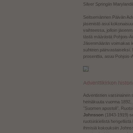
Silver Springiin Marylandii
Seitsemännen Päivän Adv
jäsenistö asui kokonais
vaihteessa, jolloin jäsen
tästä määrästä Pohjois-Am
Jäsenmäärän voimakas kas
suhteen päinvastaiseksi. 
prosenttia, asuu Pohjois-
Adventtikirkon histo
Adventistien varsinainen 
heinäkuuta vuonna 1892, j
"Suomen apostoli", Ruots
Johnsson
(1843-1919) se
ruotsinkielistä hengellistä
ihmisiä kokouksiin John