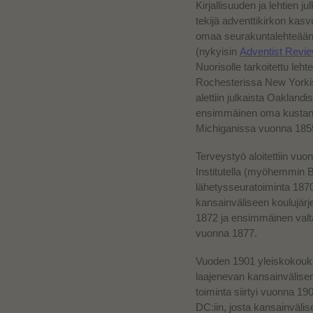
Kirjallisuuden ja lehtien j
tekijä adventtikirkon kas
omaa seurakuntalehteään
(nykyisin
Adventist Revi
Nuorisolle tarkoitettu leht
Rochesterissa New Yorkis
alettiin julkaista Oakland
ensimmäinen oma kustannu
Michiganissa vuonna 185
Terveystyö aloitettiin v
Institutella (myöhemmin B
lähetysseuratoiminta 187
kansainväliseen koulujärj
1872 ja ensimmäinen valt
vuonna
1877.
Vuoden 1901 yleiskokouks
laajenevan kansainvälisen 
toiminta siirtyi vuonna 1
DC:iin, josta kansainvälise