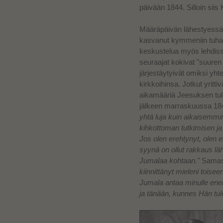
päivään 1844. Silloin siis
Määräpäivän lähestyessä 
kasvanut kymmeniin tuhansi
keskustelua myös lehdis
seuraajat kokivat "suuren
järjestäytyivät omiksi yht
kirkkoihinsa. Jotkut yrittiv
aikamääriä Jeesuksen tul
jälkeen marraskuussa 18
yhtä luja kuin aikaisemmi
kihkottoman tutkimisen ja
Jos olen erehtynyt, olen 
syynä on ollut rakkaus lä
Jumalaa kohtaan."
Samass
kiinnittänyt mieleni toise
Jumala antaa minulle ene
ja tänään, kunnes Hän tule