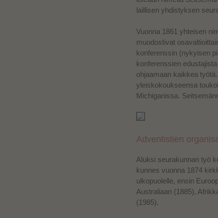
laillisen yhdistyksen seu
Vuonna 1861 yhteisen nim
muodostivat osavaltioittai
konferenssin (nykyisen pi
konferenssien edustajist
ohjaamaan kaikkea työtä
yleiskokoukseensa touko
Michiganissa. Seitsemänne
Adventistien organisa
Aluksi seurakunnan työ kes
kunnes vuonna 1874 kirkk
ulkopuolelle, ensin Euroo
Australiaan (1885),
Afrikk
(1985).