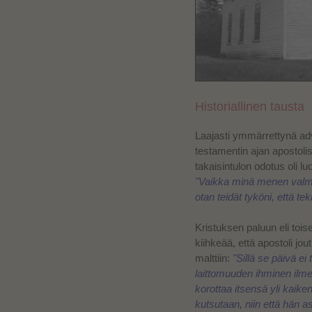
Historiallinen tausta
Laajasti ymmärrettynä adve
testamentin ajan apostoli
takaisintulon odotus oli l
"Vaikka minä menen valmis
otan teidät tyköni, että tek
Kristuksen paluun eli tois
kiihkeää, että apostoli jo
malttiin:
"Sillä se päivä e
laittomuuden ihminen ilme
korottaa itsensä yli kaike
kutsutaan, niin että hän a