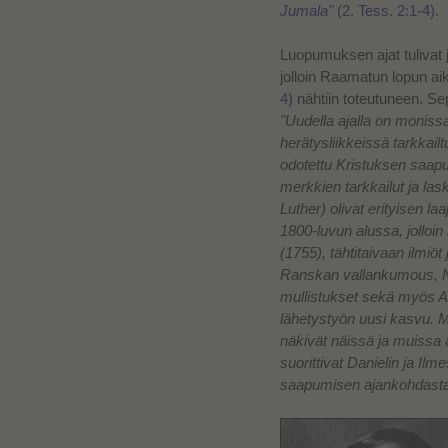
Jumala"
(2. Tess. 2:1-4)
.
Luopumuksen ajat tulivat 
jolloin Raamatun lopun ai
4)
nähtiin toteutuneen. Sep
"Uudella ajalla on monissa
herätysliikkeissä tarkkai
odotettu Kristuksen saap
merkkien tarkkailut ja lask
Luther) olivat erityisen la
1800-luvun alussa, jolloin 
(1755), tähtitaivaan ilmiö
Ranskan vallankumous, Nap
mullistukset sekä myös Ame
lähetystyön uusi kasvu. Mone
näkivät näissä ja muissa 
suorittivat Danielin ja Il
saapumisen ajankohdasta