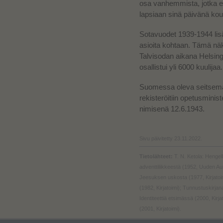
osa vanhemmista, jotka ei
lapsiaan sinä päivänä kou
Sotavuodet 1939-1944 lisäs
asioita kohtaan. Tämä näk
Talvisodan aikana Helsin
osallistui yli 6000 kuulijaa.
Suomessa oleva seitsemä
rekisteröitiin opetusmini
nimisenä 12.6.1943.
Sivu päivitetty 23.11.2022.
Tietolähteet:
T. N. Ketola: Hengelli
adventtiliikkeestä (1952, Uuden Au
Jeesuksen uskosta (1977, Kirjatoimi)
(1982, Kirjatoimi); Tunnustuskirja
Identiteettiä etsimässä (2000, Kirj
(2001, Kirjatoimi).